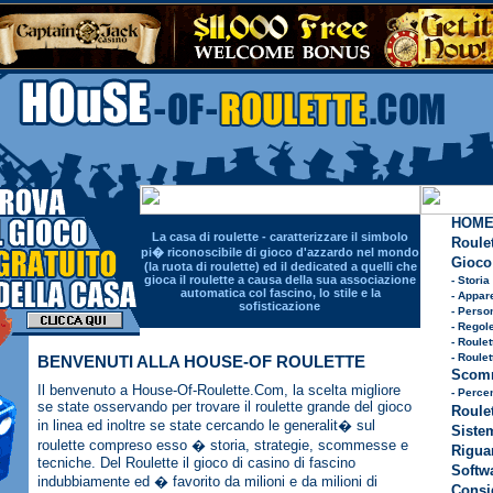
HOM
La casa di roulette - caratterizzare il simbolo
Roulet
pi� riconoscibile di gioco d'azzardo nel mondo
Gioco 
(la ruota di roulette) ed il dedicated a quelli che
gioca il roulette a causa della sua associazione
- Storia
automatica col fascino, lo stile e la
- Appar
sofisticazione
- Person
- Regole
- Roule
- Roule
BENVENUTI ALLA HOUSE-OF ROULETTE
Scomm
Il benvenuto a House-Of-Roulette.Com, la scelta migliore
- Perce
se state osservando per trovare il roulette grande del gioco
Roulet
in linea ed inoltre se state cercando le generalit� sul
Sistem
roulette compreso esso � storia, strategie, scommesse e
Riguar
tecniche. Del Roulette il gioco di casino di fascino
Softwa
indubbiamente ed � favorito da milioni e da milioni di
Consig