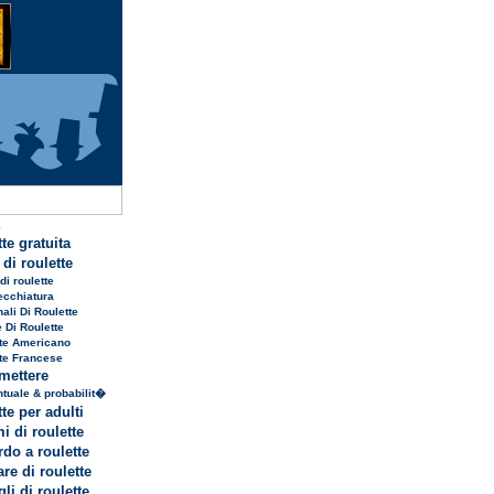
E
te gratuita
di roulette
 di roulette
ecchiatura
ali Di Roulette
 Di Roulette
tte Americano
tte Francese
ettere
ntuale & probabilit�
te per adulti
i di roulette
do a roulette
re di roulette
li di roulette